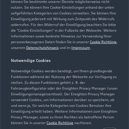
können Sie bestimmte unserer Dienste möglicherweise nicht
nutzen. Sie können Ihre Cookie-Einstellungen anhand der unten
aufgeführten Kategorien von Cookies verwalten. Sie können Ihre
Verkauf
Einwilligung jederzeit mit Wirkung zum Zeitpunkt des Widerrufs
Geschlossen
,
öffnet am
Samstag 09:00
widerrufen. Für den Widerruf der Einwilligung beachten Sie bitte
die "Cookie-Einstellungen" in der Fußzeile der Webseite. Weitere
Informationen sowie konkrete Hinweise zur Verwendung Ihrer
Service
personenbezogenen Daten finden Sie in unserer
Cookie Richtlinie
,
Geschlossen
,
öffnet am
Montag 07:30
unserem
Datenschutzhinweis
und im
Impressum
.
Notwendige Cookies
Teile- & Zubehörverkauf
Geschlossen
,
öffnet am
Montag 07:30
Notwendige Cookies werden benötigt, um Ihnen grundlegende
Funktionen während der Nutzung der Webseite zur Verfügung zu
stellen. Zu diesen Funktionen gehört z. B. der
Fahrzeugkonfigurator oder der Ensighten Privacy Manager (unser
Einwilligungsmanagementtool). Der Ensighten Privacy Manager
Zurück nach oben
verwendet Cookies, um Informationen darüber zu speichern, ob
und wenn ja, für welche Kategorien von Cookies Benutzer ihre
Einwilligung erteilt haben. Weitere Informationen zum Ensighten
Modelle
Privacy Manager, sowie zu Ihren Rechten als betroffene Person
können Sie in unserer
Cookie Richtlinie
nachlesen.
Kaufen & leasen