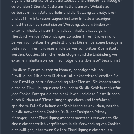
eigene und Dienste Dritter, die Cookies und ähnliche Technologien
verwenden ("Dienste"), die uns helfen, unsere Website zu
verbessern, den Datenverkehr und die Nutzung zu analysieren
und auf Ihre Interessen zugeschnittene Inhalte anzuzeigen,
einschließlich personalisierter Werbung. Zudem binden wir
externe Inhalte ein, um Ihnen diese Inhalte anzuzeigen.
Hierdurch werden Verbindungen zwischen Ihrem Browser und
Servern von Dritten hergestellt und es können personenbezogene
Schwabacher Straße 333
Daten von Ihrem Browser an die Server von Dritten übermittelt
werden. Cookies, ähnliche Technologien und die Einbindung von
90763 Fürth
externen Inhalten werden nachfolgend als „Dienste“ bezeichnet.
0911 9971600
Um diese Dienste nutzen zu können, benötigen wir Ihre
Einwilligung. Mit einem Klick auf "Alle akzeptieren" erteilen Sie
Ihre Einwilligung zur Verwendung aller Dienste. Sie können auch
audi.fuerth@feser-graf.de
einzelne Einwilligungen erteilen, indem Sie die Schieberegler für
jede Cookie-Kategorie einzeln anklicken und diese Einstellungen
Kontaktdaten herunterladen
durch Klicken auf "Einstellungen speichern und fortfahren"
speichern. Falls Sie keinen der Schieberegler anklicken, werden
nur die notwendigen Cookies (z. B. der Ensighten Privacy
Manager, unser Einwilligungsmanagementtool) verwendet. Sie
sind nicht gesetzlich verpflichtet, in die Verwendung von Cookies
Öffnungszeiten
einzuwilligen, aber wenn Sie Ihre Einwilligung nicht erteilen,