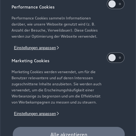
Alle Modelle
Performance Cookies
Modelle vergleichen
Service & Zubehör
Performance Cookies sammeln Informationen
Neuwagensuche
darüber, wie unsere Webseite genutzt wird (z. B.
Elektromodelle
Anzahl der Besuche, Verweildauer). Diese Cookies
Gebrauchtwagensuche
Support
werden zur Optimierung der Webseite verwendet.
Saisonale Angebote
Plug-in-Hybride
Gebrauchtwagen
Einstellungen anpassen
Audi Services
Über Audi
Kundenservice
Finanzierung
Marketing Cookies
Garantie
Händlersuche
Aktionen & Angebote
Unternehmen
Marketing Cookies werden verwendet, um für die
Audi digital services
Benutzer relevantere und auf deren Interessen
Audi Code
Geschäftskunden
Karriere
zugeschnittene Inhalte anzubieten. Sie werden auch
myAudi
verwendet, um die Erscheinungshäufigkeit einer
Häufige Fragen (FAQ)
Investor Relations
Werbeanzeige zu begrenzen und um die Effektivität
© 2026 AUDI AG. Alle Rechte vorbehalten
von Werbekampagnen zu messen und zu steuern.
Audi Online Beratung
Presse & Media Center
Impressum
Rechtliches
Hinweisgebersystem
Einstellungen anpassen
Online-Terminvereinbarung
Datenschutz
Datenschutzinformation
Cookie-Einstellungen
Servicekontakt
Cookie-Richtlinie
Barrierefreiheit
Audi erleben
Alle akzeptieren